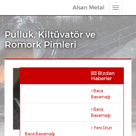
Alsan Metal
Toggle
navigatio
Pulluk, Kiltüvatör ve
Romork Pimleri
Bizden
Haberler
Baca
Basamağı
Baca
Basamağı
Yeni Ürün
Baca Basamağı