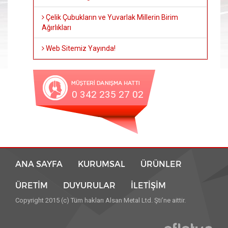
Çelik Çubukların ve Yuvarlak Millerin Birim
Ağırlıkları
Web Sitemiz Yayında!
0 342 235 27 02
ANA SAYFA
KURUMSAL
ÜRÜNLER
ÜRETİM
DUYURULAR
İLETİŞİM
Copyright 2015 (c) Tüm hakları Alsan Metal Ltd. Şti’ne aittir.