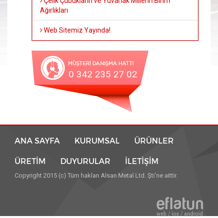
Çelik Çubukların ve Yuvarlak Millerin Birim
Ağırlıkları
Web Sitemiz Yayında!
0 342 235 27 02
ANA SAYFA
KURUMSAL
ÜRÜNLER
ÜRETİM
DUYURULAR
İLETİŞİM
Copyright 2015 (c) Tüm hakları Alsan Metal Ltd. Şti’ne aittir.