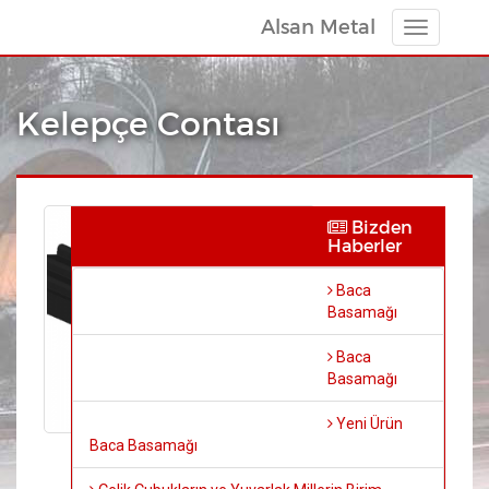
Alsan Metal
Toggle
navigatio
Kelepçe Contası
Bizden
Haberler
Baca
Basamağı
Baca
Basamağı
Yeni Ürün
Baca Basamağı